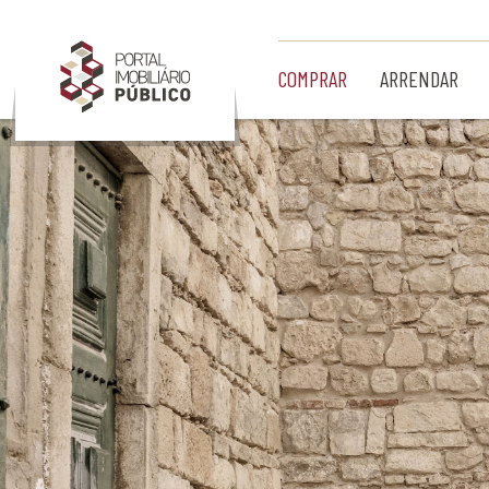
Ir para Conteúdo Principal
COMPRAR
ARRENDAR