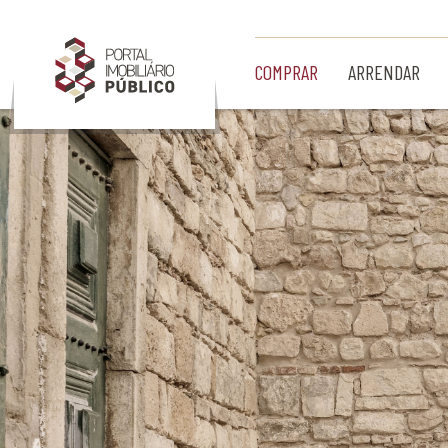
Ir para Conteúdo Principal
COMPRAR
ARRENDAR