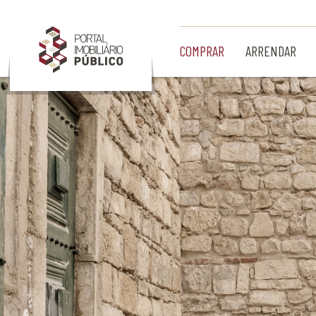
Ir para Conteúdo Principal
COMPRAR
ARRENDAR