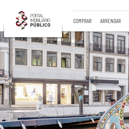
Ir para Conteúdo Principal
COMPRAR
ARRENDAR