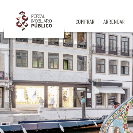
Ir para Conteúdo Principal
COMPRAR
ARRENDAR