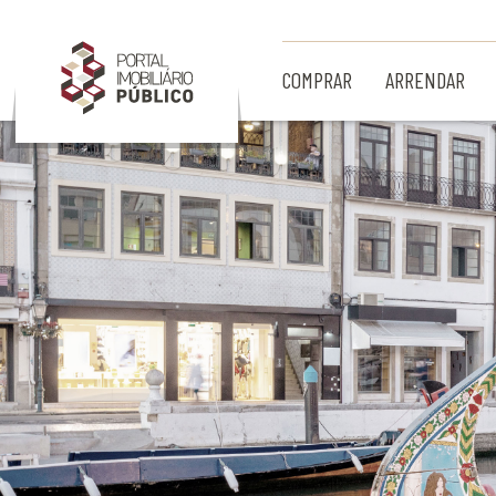
Ir para Conteúdo Principal
COMPRAR
ARRENDAR