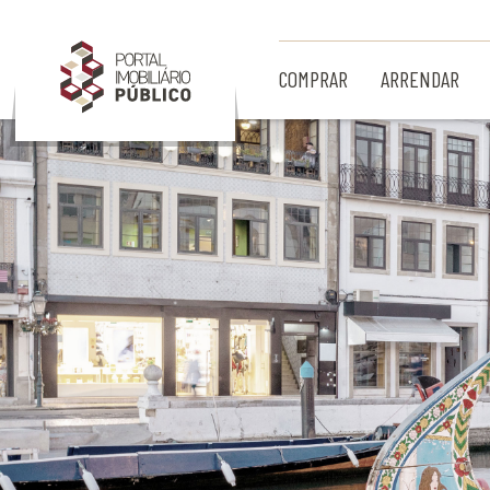
Ir para Conteúdo Principal
COMPRAR
ARRENDAR