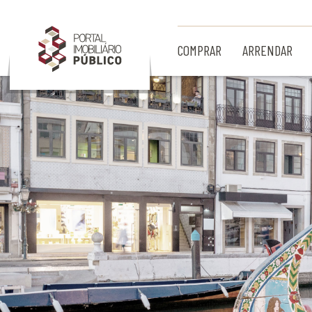
Ir para Conteúdo Principal
COMPRAR
ARRENDAR