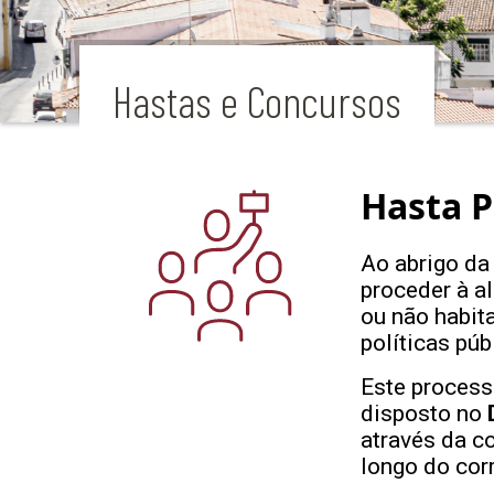
Hastas e Concursos
Hasta P
Ao abrigo d
proceder à a
ou não habit
políticas púb
Este processo
disposto no
através da c
longo do corr