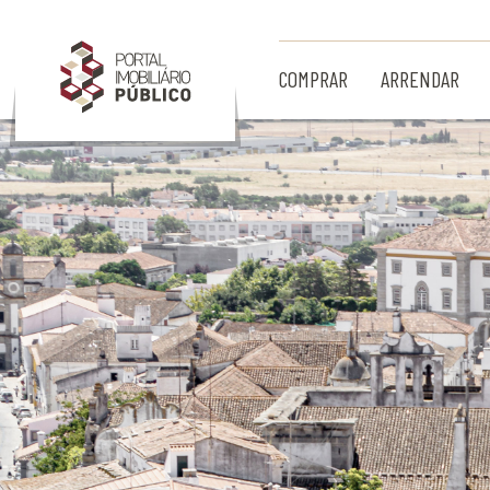
Ir para Conteúdo Principal
COMPRAR
ARRENDAR