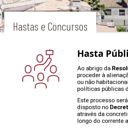
Hastas e Concursos
Hasta Públ
Ao abrigo da
Resol
proceder à alienaç
ou não habitaciona
políticas públicas 
Este processo será 
disposto no
Decret
através da concret
longo do corrente a