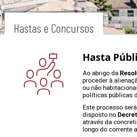
Hastas e Concursos
Hasta Públ
Ao abrigo da
Resol
proceder à alienaç
ou não habitaciona
políticas públicas 
Este processo será 
disposto no
Decret
através da concret
longo do corrente a