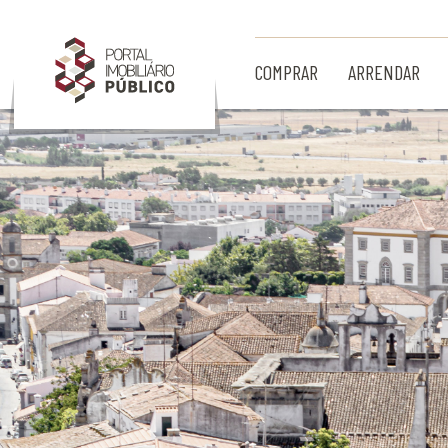
Ir para Conteúdo Principal
COMPRAR
ARRENDAR