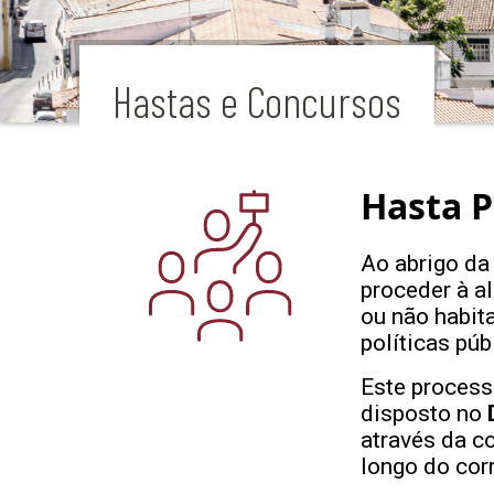
Hastas e Concursos
Hasta P
Ao abrigo d
proceder à a
ou não habit
políticas púb
Este processo
disposto no
através da c
longo do corr