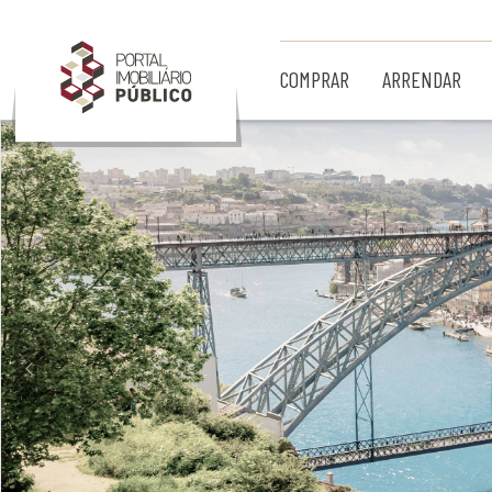
Ir para Conteúdo Principal
COMPRAR
ARRENDAR