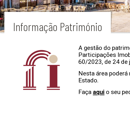
Informação Património
A gestão do patrim
Participações Imobi
60/2023, de 24 de 
Nesta área poderá 
Estado.
Faça
aqui
o seu pe