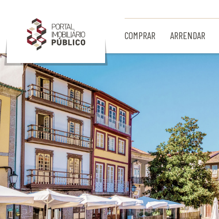
Ir para Conteúdo Principal
COMPRAR
ARRENDAR