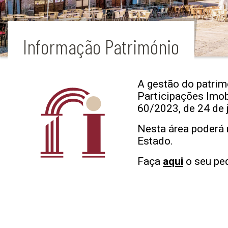
Informação Património
A gestão do patrim
Participações Imobi
60/2023, de 24 de 
Nesta área poderá 
Estado.
Faça
aqui
o seu pe