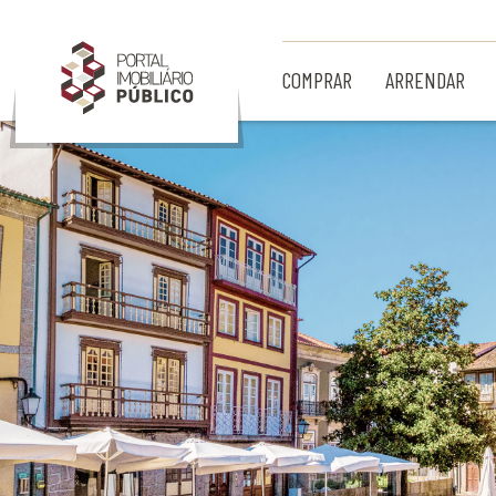
Ir para Conteúdo Principal
COMPRAR
ARRENDAR