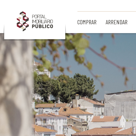
Ir para Conteúdo Principal
COMPRAR
ARRENDAR