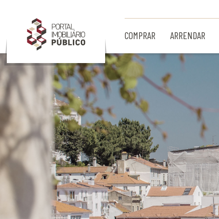
Ir para Conteúdo Principal
COMPRAR
ARRENDAR