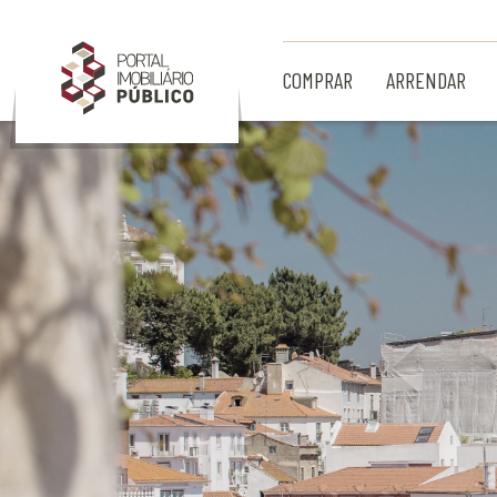
Ir para Conteúdo Principal
COMPRAR
ARRENDAR